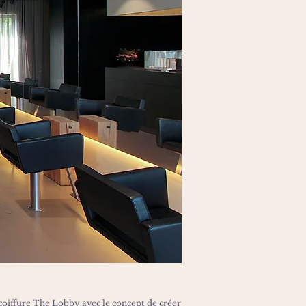
coiffure
The Lobby
avec le concept de créer