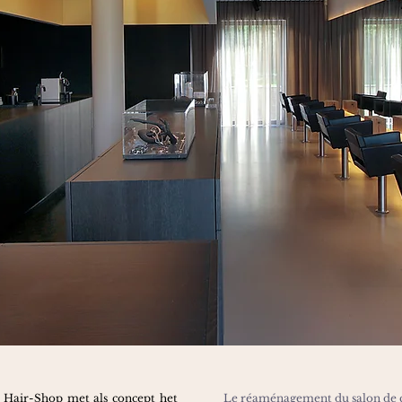
 Hair-Shop
met als
concept het
Le réaménagement du salon de 